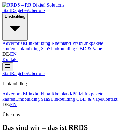
Start
Ratgeber
Über uns
Linkbuilding
Advertorials
Linkbuilding Rheinland-Pfalz
Linkpakete
kaufen
Linkbuilding SaaS
Linkbuilding CBD & Vape
DE
/
EN
Kontakt
Start
Ratgeber
Über uns
Linkbuilding
Advertorials
Linkbuilding Rheinland-Pfalz
Linkpakete
kaufen
Linkbuilding SaaS
Linkbuilding CBD & Vape
Kontakt
DE
/
EN
Über uns
Das sind wir – das ist RRDS