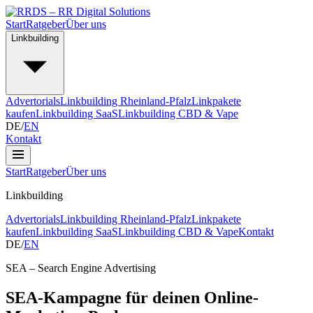
Start
Ratgeber
Über uns
Linkbuilding
Advertorials
Linkbuilding Rheinland-Pfalz
Linkpakete
kaufen
Linkbuilding SaaS
Linkbuilding CBD & Vape
DE
/
EN
Kontakt
Start
Ratgeber
Über uns
Linkbuilding
Advertorials
Linkbuilding Rheinland-Pfalz
Linkpakete
kaufen
Linkbuilding SaaS
Linkbuilding CBD & Vape
Kontakt
DE
/
EN
SEA – Search Engine Advertising
SEA-Kampagne für deinen Online-